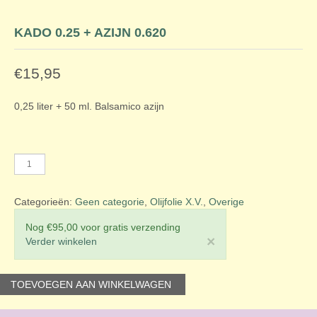
KADO 0.25 + AZIJN 0.620
€
15,95
0,25 liter + 50 ml. Balsamico azijn
Kado
0.25
+
Categorieën:
Geen categorie
,
Olijfolie X.V.
,
Overige
Azijn
0.620
Nog
€
95,00
voor gratis verzending
aantal
×
Verder winkelen
TOEVOEGEN AAN WINKELWAGEN