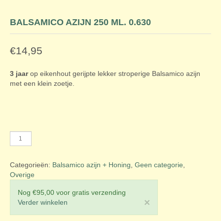
BALSAMICO AZIJN 250 ML. 0.630
€
14,95
3 jaar
op eikenhout gerijpte lekker stroperige Balsamico azijn
met een klein zoetje.
Balsamico
azijn
250
Categorieën:
Balsamico azijn + Honing
,
Geen categorie
,
ml.
Overige
0.630
aantal
Nog
€
95,00
voor gratis verzending
×
Verder winkelen