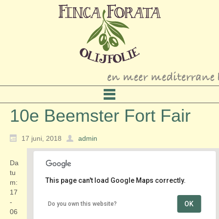
10e Beemster Fort Fair
17 juni, 2018
admin
Da
tu
This page can't load Google Maps correctly.
m:
17
-
OK
Do you own this website?
Fort benoorden Purmerend
06
Kwadijkerweg 2 - Zuidoostbeemster