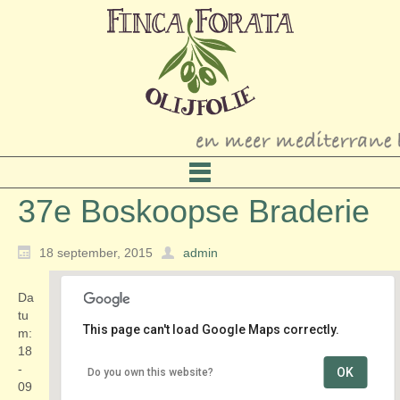
37e Boskoopse Braderie
18 september, 2015
admin
Da
tu
This page can't load Google Maps correctly.
m:
18
-
OK
Do you own this website?
Centrum
09
Voorofscheweg/Zuidkade - Boskoop