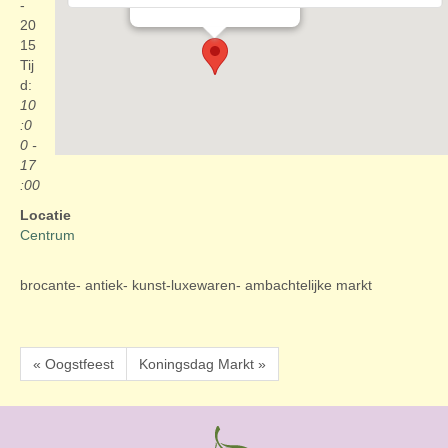
Evenementen
-
20
15
Tij
d:
10
:0
0 -
17
:00
Locatie
Centrum
brocante- antiek- kunst-luxewaren- ambachtelijke markt
« Oogstfeest
Koningsdag Markt »