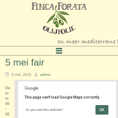
5 mei fair
5 mei, 2015
admin
Da
tu
This page can't load Google Maps correctly.
m:
05
-
OK
Do you own this website?
Centrum
05
Kempenaerstraat - Oegstgeest