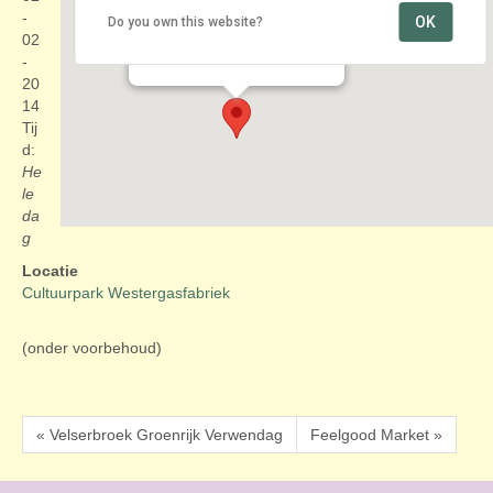
-
OK
Do you own this website?
Cultuurpark Westergasfabriek
02
Haarlemmerweg 8-10 - Amsterdam
Evenementen
-
20
14
Tij
d:
He
le
da
g
Locatie
Cultuurpark Westergasfabriek
(onder voorbehoud)
« Velserbroek Groenrijk Verwendag
Feelgood Market »