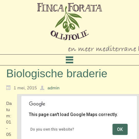
Biologische braderie
1 mei, 2015
admin
Da
tu
This page can't load Google Maps correctly.
m:
01
-
OK
Do you own this website?
Centrum
05
Paardenmarkt - Alkmaar