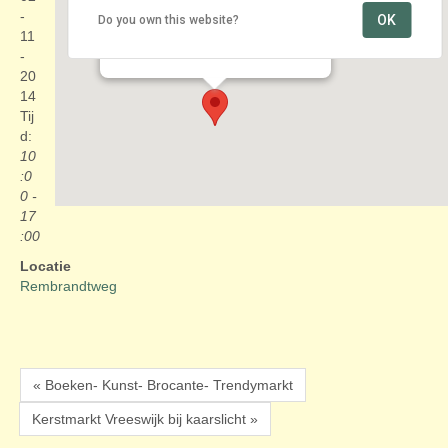
-
OK
Do you own this website?
Rembrandtweg
11
Marktplein & Rembrandtweg - Amstelveen
Evenementen
-
20
14
Tij
d:
10
:0
0 -
17
:00
Locatie
Rembrandtweg
« Boeken- Kunst- Brocante- Trendymarkt
Kerstmarkt Vreeswijk bij kaarslicht »