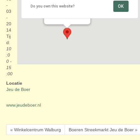
-
OK
Do you own this website?
Jeu de Boer
03
Galgweg 5 - Hazerswoude
Evenementen
-
20
14
Tij
d:
10
:0
0 -
15
:00
Locatie
Jeu de Boer
www.jeudeboer.nl
« Winkelcentrum Walburg
Boeren Streekmarkt Jeu de Boer »