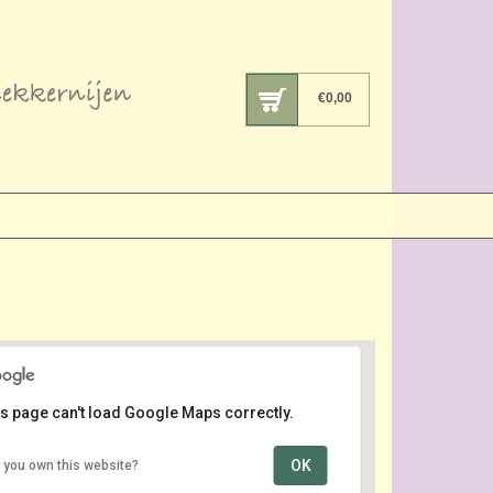
€
0,00
s page can't load Google Maps correctly.
OK
 you own this website?
Klokgebouw Eindhoven
Klokgebouw 50 - Eindhoven