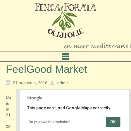
FeelGood Market
21 augustus, 2016
admin
Da
tu
This page can't load Google Maps correctly.
m:
21
-
OK
Do you own this website?
Klokgebouw Eindhoven
08
Klokgebouw 50 - Eindhoven