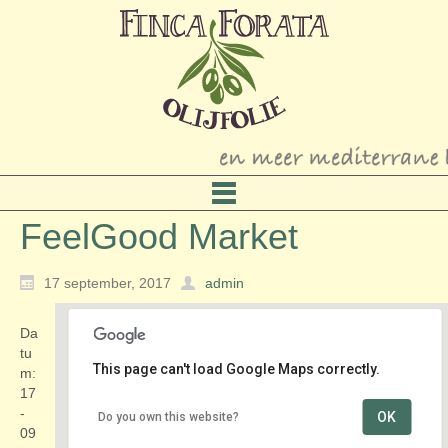
FeelGood Market
17 september, 2017
admin
Da
tu
This page can't load Google Maps correctly.
m:
17
-
OK
Do you own this website?
Klokgebouw 50 Strijp-S
09
Ketelhuisplein - Einhoven