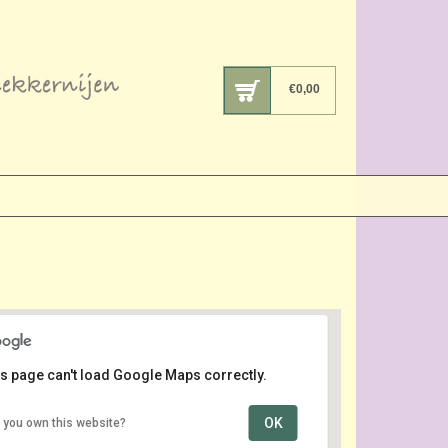
€
0,00
s page can't load Google Maps correctly.
OK
 you own this website?
Klokgebouw Eindhoven
Klokgebouw 50 - Eindhoven