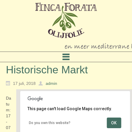
Historische Markt
17 juli, 2018
admin
Da
tu
This page can't load Google Maps correctly.
m:
17
-
OK
Do you own this website?
aan de Haven
07
Kaai - Veere