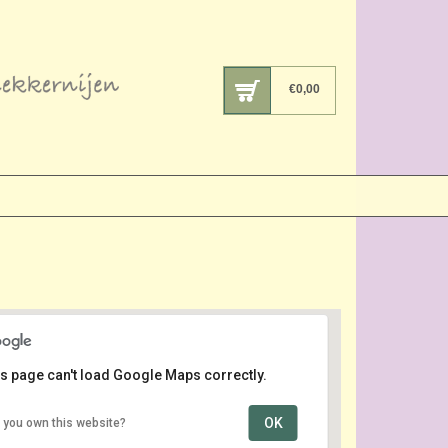
€
0,00
s page can't load Google Maps correctly.
OK
 you own this website?
Centrum
de Kaai - Veere