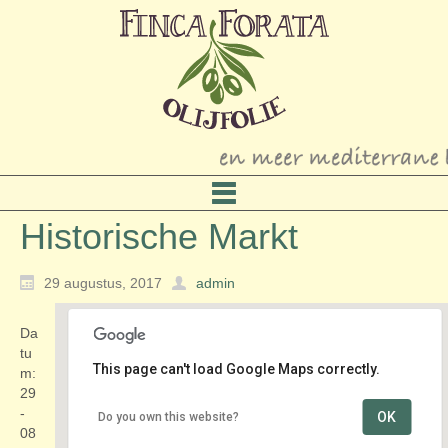
Historische Markt
29 augustus, 2017
admin
Da
tu
This page can't load Google Maps correctly.
m:
29
-
OK
Do you own this website?
Centrum
08
de Kaai - Veere