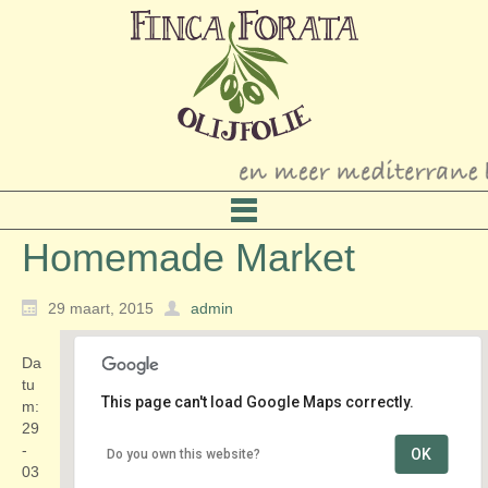
Homemade Market
29 maart, 2015
admin
Da
tu
This page can't load Google Maps correctly.
m:
29
-
OK
Do you own this website?
Prins Hendrik Plein
03
Prins Hendrik Plein - Den Haag