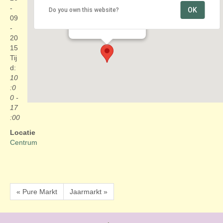
-
OK
Do you own this website?
Centrum
09
Voorhoven 1 - Schoonhoven
Evenementen
-
20
15
Tij
d:
10
:0
0 -
17
:00
Locatie
Centrum
« Pure Markt
Jaarmarkt »