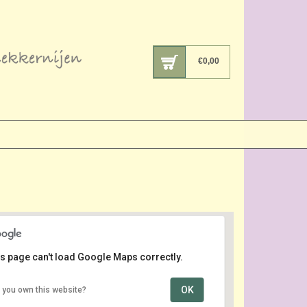
€
0,00
s page can't load Google Maps correctly.
OK
 you own this website?
Tuincentrum ’t Vaarderhoogt
Dorresteinweg 72-B - Soest