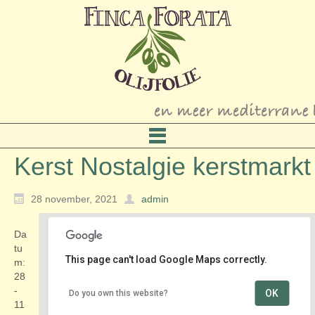
Kerst Nostalgie kerstmarkt
28 november, 2021
admin
Da
tu
This page can't load Google Maps correctly.
m:
28
-
OK
Do you own this website?
Tuincentrum ’t Vaarderhoogt
11
Dorresteinweg 72-B - Soest