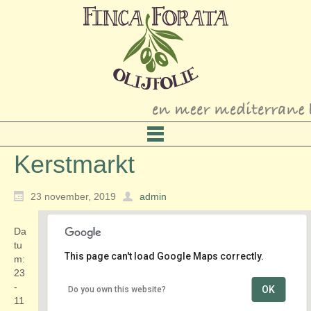
Kerstmarkt
23 november, 2019
admin
Da
tu
This page can't load Google Maps correctly.
m:
23
-
OK
Do you own this website?
Remonstrantse Kerk
11
Zuidkade 59 - Waddinxveen