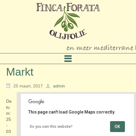
Markt
25 maart, 2017
admin
Da
tu
This page can't load Google Maps correctly.
m:
25
-
OK
Do you own this website?
Centrum
03
Raadhuisplein - Mijdrecht