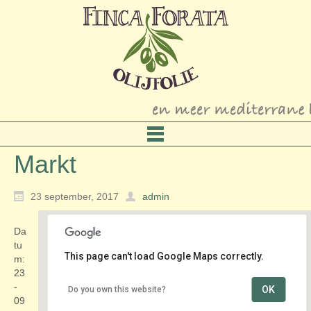
Markt
23 september, 2017
admin
Da
tu
This page can't load Google Maps correctly.
m:
23
-
OK
Do you own this website?
Winkelcentrum GouwePlein
09
Marktstraat - Waddinxveen