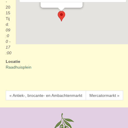
Evenementen
-
20
15
Tij
d:
09
:0
0 -
17
:00
Locatie
Raadhuisplein
« Antiek-, brocante- en Ambachtenmarkt
Mercatormarkt »