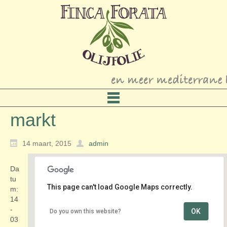
markt
14 maart, 2015
admin
Da
tu
This page can't load Google Maps correctly.
m:
14
-
OK
Do you own this website?
Raadhuisplein
03
Raadhuisplein - Mijdrecht