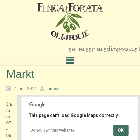
Markt
7 juni, 2014
admin
Da
tu
This page can't load Google Maps correctly.
m:
07
-
OK
Do you own this website?
Oude Dorp
06
Centrum - Maarssen