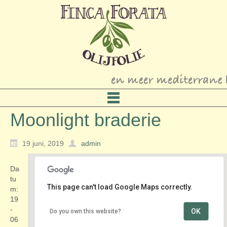
Moonlight braderie
19 juni, 2019
admin
Da
tu
This page can't load Google Maps correctly.
m:
19
-
OK
Do you own this website?
Dorpsstraat
06
Dorpsstraat - Zoetermeer