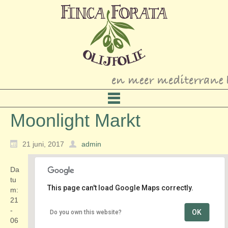
Moonlight Markt
21 juni, 2017
admin
Da
tu
This page can't load Google Maps correctly.
m:
21
-
OK
Do you own this website?
Dorpsstraat
06
Dorpsstraat - Zoetermeer