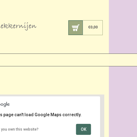
€
0,00
s page can't load Google Maps correctly.
OK
 you own this website?
centrum
Dorpsstraat 103 - Zevenhuizen