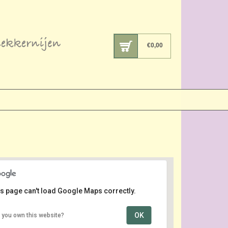
€
0,00
s page can't load Google Maps correctly.
OK
 you own this website?
Beatrixpark
Diepenbrockstraat - Amsterdam