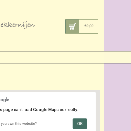
€
0,00
s page can't load Google Maps correctly.
OK
 you own this website?
Puremarkt
Piet Heinstraat - Den Haag