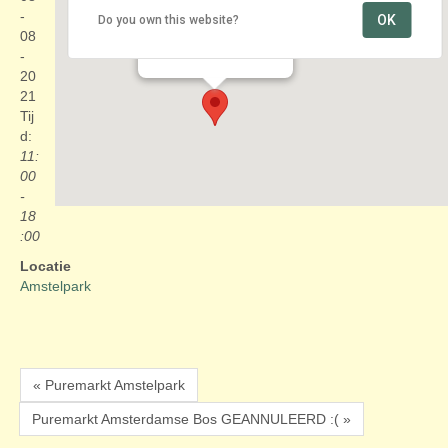
-
OK
Do you own this website?
Amstelpark
08
Amstelpark 1 - Amsterdam
Evenementen
-
20
21
Tij
d:
11:
00
-
18
:00
Locatie
Amstelpark
« Puremarkt Amstelpark
Puremarkt Amsterdamse Bos GEANNULEERD :( »