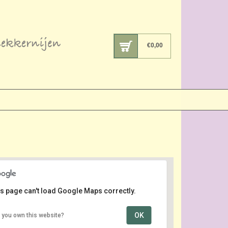
€
0,00
s page can't load Google Maps correctly.
OK
 you own this website?
Laanstraat
Laanstraat - Baarn