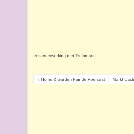
In samenwerking met Trotsmarkt
« Home & Garden Fair de Reehorst
Markt Cast