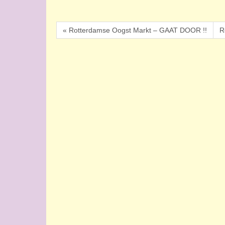
« Rotterdamse Oogst Markt – GAAT DOOR !!
R