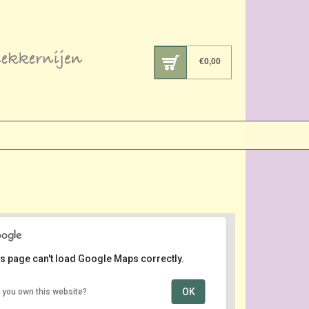
€
0,00
s page can't load Google Maps correctly.
OK
 you own this website?
Noordplein
Noordplein - Rotterdam