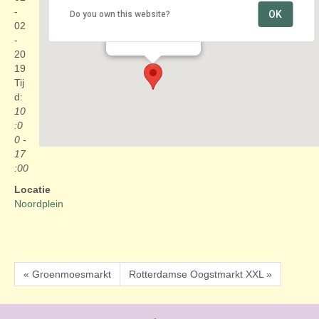
-
OK
Do you own this website?
Noordplein
02
Noordplein - Rotterdam
Evenementen
-
20
19
Tij
d:
10
:0
0 -
17
:00
Locatie
Noordplein
« Groenmoesmarkt
Rotterdamse Oogstmarkt XXL »