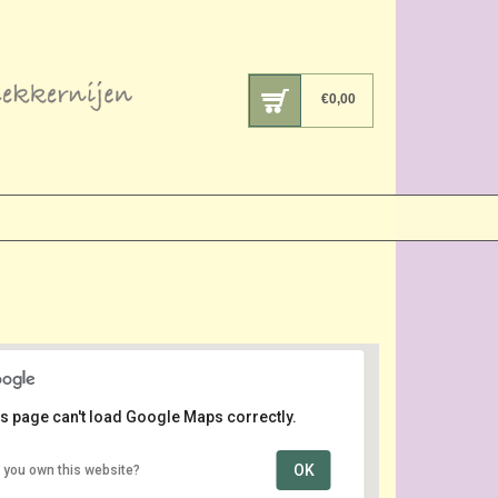
€
0,00
s page can't load Google Maps correctly.
OK
 you own this website?
Lange Voorhout
Lange Voorhout - Den Haag