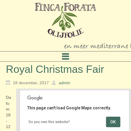
Royal Christmas Fair
18 december, 2017
admin
Da
tu
This page can't load Google Maps correctly.
m:
18
-
OK
Do you own this website?
Oude Centrum
12
Lange Voorhout - Den Haag