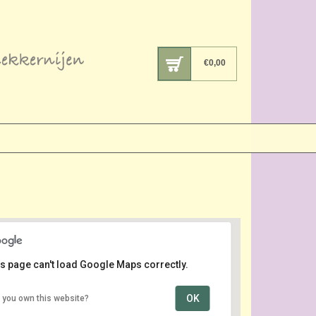
€
0,00
s page can't load Google Maps correctly.
OK
 you own this website?
Oude Centrum
Lange Voorhout - Den Haag