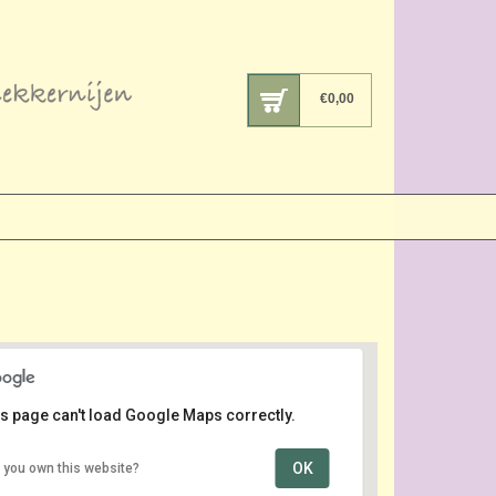
€
0,00
s page can't load Google Maps correctly.
OK
 you own this website?
Oude Centrum
Lange Voorhout - Den Haag