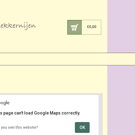
€
0,00
s page can't load Google Maps correctly.
OK
 you own this website?
Lange Voorhout
Lange Voorhout - Den Haag