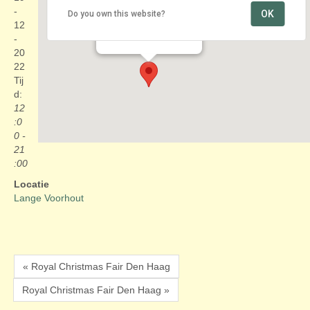
-
OK
Do you own this website?
Lange Voorhout
12
Lange Voorhout - Den Haag
Evenementen
-
20
22
Tij
d:
12
:0
0 -
21
:00
Locatie
Lange Voorhout
« Royal Christmas Fair Den Haag
Royal Christmas Fair Den Haag »