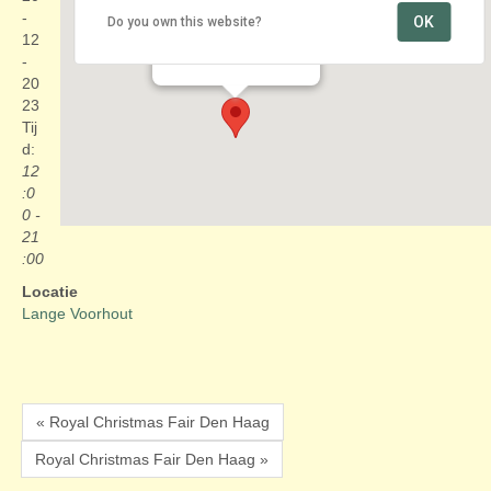
-
OK
Do you own this website?
Lange Voorhout
12
Lange Voorhout - Den Haag
Evenementen
-
20
23
Tij
d:
12
:0
0 -
21
:00
Locatie
Lange Voorhout
« Royal Christmas Fair Den Haag
Royal Christmas Fair Den Haag »