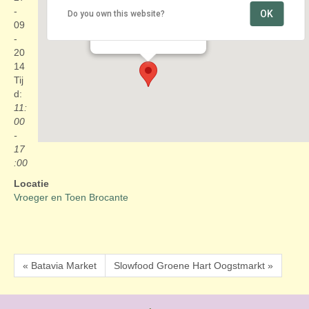
-
OK
Do you own this website?
Vroeger en Toen Brocante
09
Weipoort 9a - Nieuwerbrug
Evenementen
-
20
14
Tij
d:
11:
00
-
17
:00
Locatie
Vroeger en Toen Brocante
« Batavia Market
Slowfood Groene Hart Oogstmarkt »