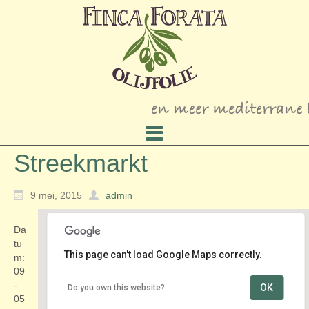
Streekmarkt
9 mei, 2015
admin
Da
tu
This page can't load Google Maps correctly.
m:
09
-
OK
Do you own this website?
Oog in Al
05
Händelstraat - Utrecht