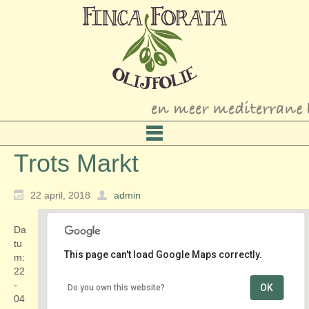
Trots Markt
22 april, 2018
admin
Da
tu
This page can't load Google Maps correctly.
m:
22
-
OK
Do you own this website?
Kasteel Rosendael
04
Rosendael 1 - Rozendaal (bij Arnhem)