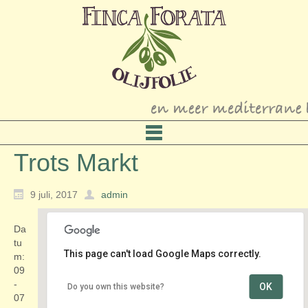
Trots Markt
9 juli, 2017
admin
Da
tu
This page can't load Google Maps correctly.
m:
09
-
OK
Do you own this website?
Kasteel Groeneveld
07
Groeneveld 2 - Baarn