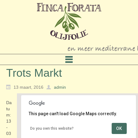
Trots Markt
13 maart, 2016
admin
Da
tu
This page can't load Google Maps correctly.
m:
13
-
OK
Do you own this website?
Kasteel Groeneveld
03
Groeneveld 2 - Baarn