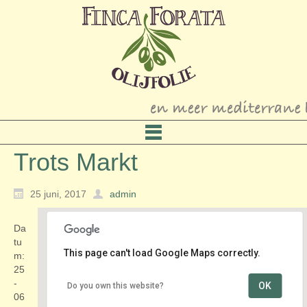
Trots Markt
25 juni, 2017
admin
Da
tu
This page can't load Google Maps correctly.
m:
25
-
OK
Do you own this website?
Kasteel Rosendael
06
Rosendael 1 - Rozendaal (bij Arnhem)