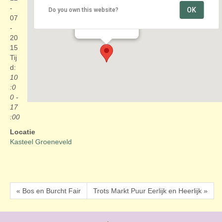
-
OK
Do you own this website?
Kasteel Groeneveld
07
Groeneveld 2 - Baarn
Evenementen
-
20
15
Tij
d:
10
:0
0 -
17
:00
Locatie
Kasteel Groeneveld
« Bos en Burcht Fair
Trots Markt Puur Eerlijk en Heerlijk »