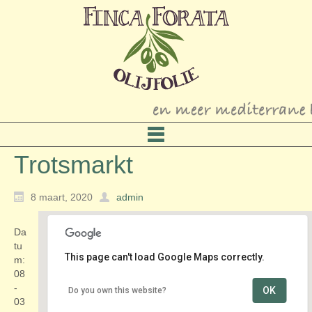
Trotsmarkt
8 maart, 2020
admin
Da
tu
This page can't load Google Maps correctly.
m:
08
-
OK
Do you own this website?
Kasteel Groeneveld
03
Groeneveld 2 - Baarn